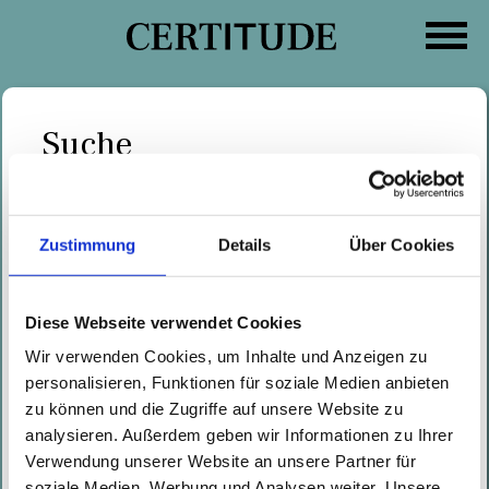
Zum
Inhalt
springen
Suche
Suche
Kategorien
nach:
Zustimmung
Details
Über Cookies
Computerwelt – 24.06.2020
Geschrieben von
Ulrich Kallausch
am
24.06.2020
Diese Webseite verwendet Cookies
Der Trend zum Home Office scheint
Wir verwenden Cookies, um Inhalte und Anzeigen zu
unumkehrbar und wird auch nach
personalisieren, Funktionen für soziale Medien anbieten
der Pandemie eine wichtige Rolle
zu können und die Zugriffe auf unsere Website zu
im Arbeitsalltag einnehmen. Daher
analysieren. Außerdem geben wir Informationen zu Ihrer
Verwendung unserer Website an unsere Partner für
ist jetzt der richtige Zeitpunkt
soziale Medien, Werbung und Analysen weiter. Unsere