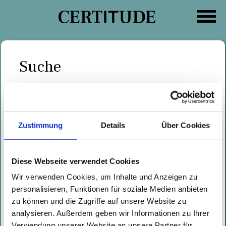
Zum
Inhalt
springen
Suche
Suche
Kategorien
nach:
Studie gemeinsam mit dem BSI: IT-
Zustimmung
Details
Über Cookies
Sicherheit von smarten
Heizkörperthermostaten
Diese Webseite verwendet Cookies
Geschrieben von
Wolfgang Ettlinger
am
Wir verwenden Cookies, um Inhalte und Anzeigen zu
10.12.2024
personalisieren, Funktionen für soziale Medien anbieten
Certitude führte im Auftrag des
zu können und die Zugriffe auf unsere Website zu
Bundesministerium für Sicherheit
analysieren. Außerdem geben wir Informationen zu Ihrer
in der Informationstechnik (BSI)
Verwendung unserer Website an unsere Partner für