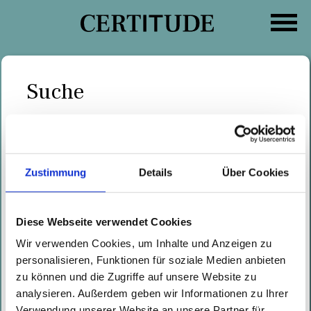
Zum
Inhalt
springen
Suche
Suche
Kategorien
nach:
Citrix ADC & Citrix Gateway
Zustimmung
Details
Über Cookies
Schwachstelle CVE-2020-8300
Geschrieben von
Wolfgang Ettlinger
am
Diese Webseite verwendet Cookies
09.06.2021
Wir verwenden Cookies, um Inhalte und Anzeigen zu
Update: Details zu dieser
personalisieren, Funktionen für soziale Medien anbieten
Schwachstelle finden sich hier:
zu können und die Zugriffe auf unsere Website zu
https://certitude.consulting/blog
analysieren. Außerdem geben wir Informationen zu Ihrer
/en/citrix-header-injection-2/
Verwendung unserer Website an unsere Partner für