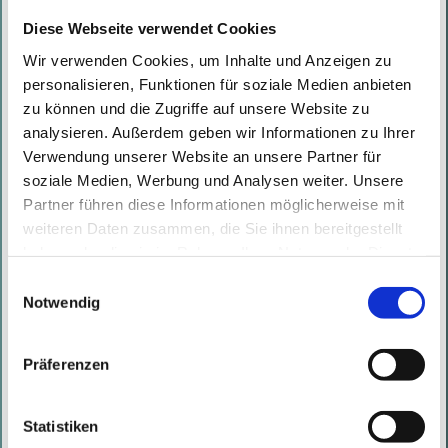
Diese Webseite verwendet Cookies
Wir verwenden Cookies, um Inhalte und Anzeigen zu
Agentic AI im Fokus beim LSZ IT-
personalisieren, Funktionen für soziale Medien anbieten
Security Kongress
zu können und die Zugriffe auf unsere Website zu
Geschrieben von
Natalie Müller
am
30.04.2026
analysieren. Außerdem geben wir Informationen zu Ihrer
Von 20. bis 22. April 2026 nahm
Verwendung unserer Website an unsere Partner für
soziale Medien, Werbung und Analysen weiter. Unsere
Managing Partner Marc
Partner führen diese Informationen möglicherweise mit
Nimmerrichter beim IT-Security
weiteren Daten zusammen, die Sie ihnen bereitgestellt
Kongress von LSZ – Future
haben oder die sie im Rahmen Ihrer Nutzung der Dienste
Connections in Kitzbühel an einer
gesammelt haben. Mit diesen Cookies werden mit Ihrer
Einwilligungsauswahl
Einwilligung nicht nur von uns, sondern auch von
Notwendig
Podiumsdiskussion rund ...
Drittanbietern Daten verarbeitet, die ihren Sitz teilweise in
Lesen Sie mehr
Drittländern, wie den USA, haben.
Präferenzen
Business Breakfast 2. Teil: CISO-as-a-
Statistiken