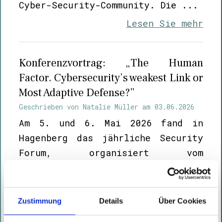
Cyber-Security-Community. Die ...
Lesen Sie mehr
Konferenzvortrag: „The Human
Factor. Cybersecurity’s weakest Link or
Most Adaptive Defense?”
Geschrieben von
Natalie Müller
am
03.06.2026
Am 5. und 6. Mai 2026 fand in
Hagenberg das jährliche Security
Forum, organisiert vom
Hagenberger Kreis, statt. Unsere
Kollegen Yvonne Bauer und
Wolfgang Ettlinger ...
Zustimmung
Details
Über Cookies
Lesen Sie mehr