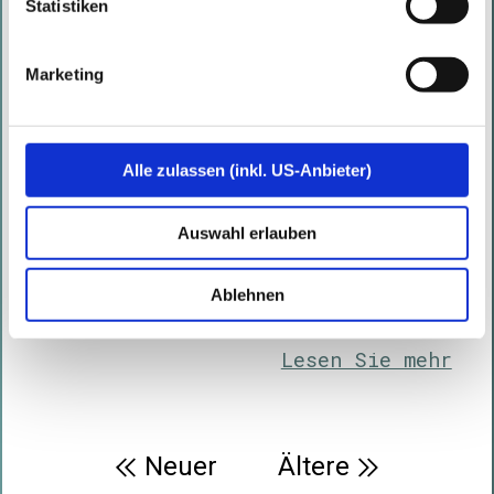
Statistiken
Kubernetes Security @
WeAreDevelopers
Marketing
Geschrieben von
Marc Nimmerrichter
am
08.07.2022
Der WeAreDevelopers World
Alle zulassen (inkl. US-Anbieter)
Congress wird von vielen als
Europas Flagship-Konferenz für
Auswahl erlauben
Entwickler angesehen und bringt
eine erstaunliche Community aus
Ablehnen
Software und ...
Lesen Sie mehr
Beitragsnavigation
Neuer
Ältere