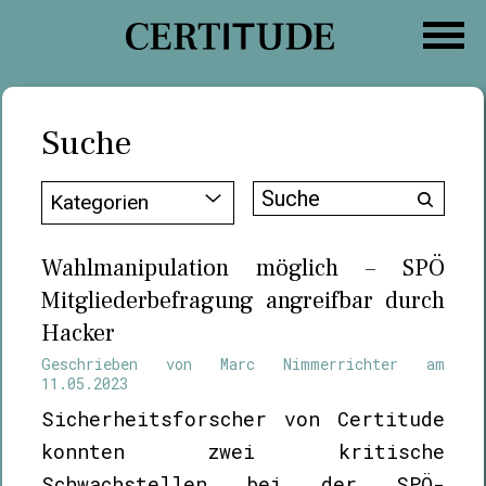
Zum
Inhalt
springen
Suche
Suche
Kategorien
nach:
Wahlmanipulation möglich – SPÖ
Mitgliederbefragung angreifbar durch
Hacker
Geschrieben von
Marc Nimmerrichter
am
11.05.2023
Sicherheitsforscher von Certitude
konnten zwei kritische
Schwachstellen bei der SPÖ-