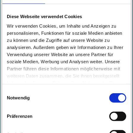
Deutschland wahr. Angreifer e ...
Lesen Sie mehr
Diese Webseite verwendet Cookies
Wir verwenden Cookies, um Inhalte und Anzeigen zu
personalisieren, Funktionen für soziale Medien anbieten
Certitude @ DeepSec 2022
zu können und die Zugriffe auf unsere Website zu
analysieren. Außerdem geben wir Informationen zu Ihrer
Geschrieben von
Marc Nimmerrichter
am
21.11.2022
Verwendung unserer Website an unsere Partner für
soziale Medien, Werbung und Analysen weiter. Unsere
Letzte Woche, 17. und 18.
Partner führen diese Informationen möglicherweise mit
November, fand die DeepSec IT-
weiteren Daten zusammen, die Sie ihnen bereitgestellt
Sicherheitskonferenz im
haben oder die sie im Rahmen Ihrer Nutzung der Dienste
Renaissance Hotel in Wien statt.
gesammelt haben. Mit diesen Cookies werden mit Ihrer
Einwilligungsauswahl
Einwilligung nicht nur von uns, sondern auch von
Mit mehr als 50 Vorträgen und
Notwendig
Drittanbietern Daten verarbeitet, die ihren Sitz teilweise in
Workshops wurden Inhalte ...
Drittländern, wie den USA, haben.
Präferenzen
Lesen Sie mehr