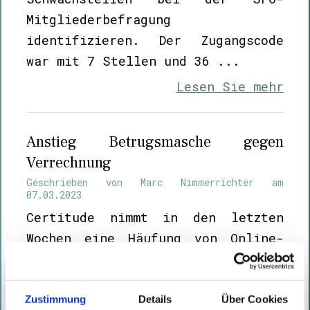
Mitgliederbefragung
identifizieren. Der Zugangscode
war mit 7 Stellen und 36 ...
Lesen Sie mehr
Anstieg Betrugsmasche gegen
Verrechnung
Geschrieben von
Marc Nimmerrichter
am
07.03.2023
Certitude nimmt in den letzten
Wochen eine Häufung von Online-
Betrug gegen die
Verrechnungsabteilungen von
Unternehmen in Österreich und
Zustimmung
Details
Über Cookies