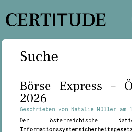
Zum
Inhalt
springen
Suche
Börse Express – Ös
2026
Geschrieben von
Natalie Müller
am
Der österreichische N
Informationssystemsicherheitsgeset