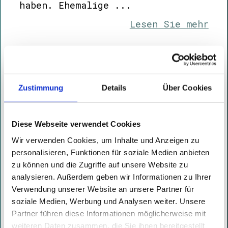
haben. Ehemalige ...
Lesen Sie mehr
Die Presse, 09. Februar 2023
Geschrieben von
Natalie Müller
am
09.02.2023
Zustimmung
Details
Über Cookies
Neue Pflichten für mehr
Cybersicherheit Cyberattacken
Diese Webseite verwendet Cookies
möglichst gut abzuwehren liegt
bald nicht mehr nur in der
Wir verwenden Cookies, um Inhalte und Anzeigen zu
personalisieren, Funktionen für soziale Medien anbieten
Eigenverantwortung der
zu können und die Zugriffe auf unsere Website zu
Unternehmen. Durch neue R ...
analysieren. Außerdem geben wir Informationen zu Ihrer
Verwendung unserer Website an unsere Partner für
Lesen Sie mehr
soziale Medien, Werbung und Analysen weiter. Unsere
Partner führen diese Informationen möglicherweise mit
weiteren Daten zusammen, die Sie ihnen bereitgestellt