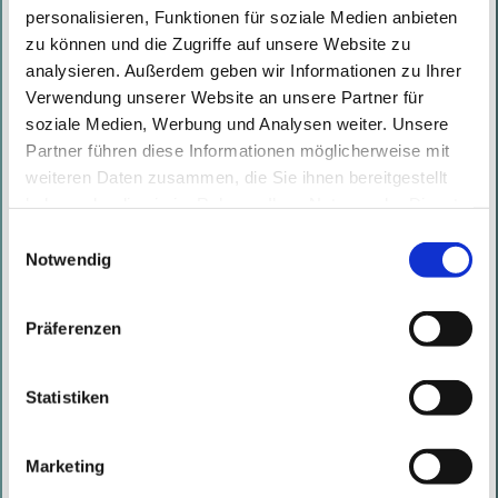
OÖ Nachrichten – February 28th, 2023
personalisieren, Funktionen für soziale Medien anbieten
Written by
Natalie Müller
on
28.02.2023
zu können und die Zugriffe auf unsere Website zu
analysieren. Außerdem geben wir Informationen zu Ihrer
Increased attacks with malware:
Verwendung unserer Website an unsere Partner für
why attackers are targeting
soziale Medien, Werbung und Analysen weiter. Unsere
industrial companies from Upper
Partner führen diese Informationen möglicherweise mit
Austria, how the perpetrators
weiteren Daten zusammen, die Sie ihnen bereitgestellt
haben oder die sie im Rahmen Ihrer Nutzung der Dienste
proceed and what the best
gesammelt haben. Mit diesen Cookies werden mit Ihrer
Einwilligungsauswahl
protection is ...
Einwilligung nicht nur von uns, sondern auch von
Notwendig
Read More
Drittanbietern Daten verarbeitet, die ihren Sitz teilweise in
Drittländern, wie den USA, haben.
Präferenzen
Salzburger Nachrichten – February
Statistiken
28th, 2023
Written by
Natalie Müller
on
28.02.2023
Marketing
Nobody is immune to cyber attacks.