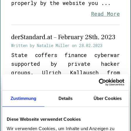
properly by the website you ...
Read More
derStandard.at – February 28th, 2023
Written by
Natalie Müller
on
28.02.2023
State coffers finance cyberwar
supported by private hacker
groups. Ulrich Kallausch from
Certitude Consulting explains
current developments in the
standard.s on ...
Zustimmung
Details
Über Cookies
Read More
Diese Webseite verwendet Cookies
Wir verwenden Cookies, um Inhalte und Anzeigen zu