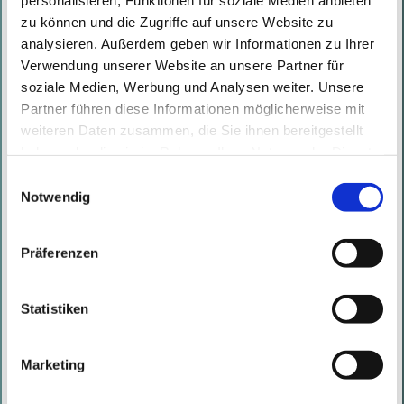
zu können und die Zugriffe auf unsere Website zu
analysieren. Außerdem geben wir Informationen zu Ihrer
Verwendung unserer Website an unsere Partner für
soziale Medien, Werbung und Analysen weiter. Unsere
Partner führen diese Informationen möglicherweise mit
weiteren Daten zusammen, die Sie ihnen bereitgestellt
haben oder die sie im Rahmen Ihrer Nutzung der Dienste
gesammelt haben. Mit diesen Cookies werden mit Ihrer
Einwilligungsauswahl
Einwilligung nicht nur von uns, sondern auch von
Notwendig
Drittanbietern Daten verarbeitet, die ihren Sitz teilweise in
Drittländern, wie den USA, haben.
Präferenzen
Statistiken
Marketing