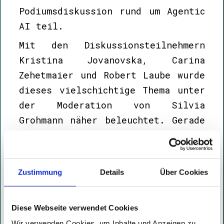
Podiumsdiskussion rund um Agentic
AI teil.
Mit den Diskussionsteilnehmern
Kristina Jovanovska, Carina
Zehetmaier und Robert Laube wurde
dieses vielschichtige Thema unter
der Moderation von Silvia
Grohmann näher beleuchtet. Gerade
im Kontext von Cybersecurity
zeigt sich, dass neue Technologien
wie Agentic AI sowohl Chancen als
Zustimmung
Details
Über Cookies
auch neue Herausforderungen mit
sich bringen.
Diese Webseite verwendet Cookies
Wir verwenden Cookies, um Inhalte und Anzeigen zu