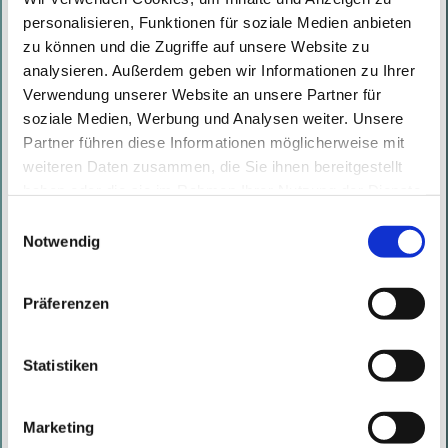
personalisieren, Funktionen für soziale Medien anbieten
zu können und die Zugriffe auf unsere Website zu
analysieren. Außerdem geben wir Informationen zu Ihrer
Verwendung unserer Website an unsere Partner für
soziale Medien, Werbung und Analysen weiter. Unsere
Partner führen diese Informationen möglicherweise mit
weiteren Daten zusammen, die Sie ihnen bereitgestellt
haben oder die sie im Rahmen Ihrer Nutzung der Dienste
gesammelt haben. Mit diesen Cookies werden mit Ihrer
Einwilligungsauswahl
Einwilligung nicht nur von uns, sondern auch von
Notwendig
Drittanbietern Daten verarbeitet, die ihren Sitz teilweise in
Drittländern, wie den USA, haben.
Präferenzen
Statistiken
Marketing