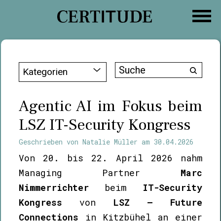
Zum
Inhalt
springen
Suche
Kategorien
nach:
Agentic AI im Fokus beim
LSZ IT-Security Kongress
Geschrieben von
Natalie Müller
am
30.04.2026
Von 20. bis 22. April 2026 nahm
Managing Partner
Marc
Nimmerrichter
beim
IT-Security
Kongress
von
LSZ – Future
Connections
in Kitzbühel an einer