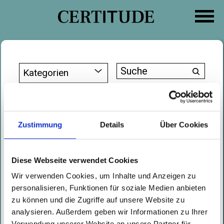
Zum
Inhalt
springen
Suche
Kategorien
nach:
CVE-2025-25599: Eine
warnende Geschichte über
Zustimmung
Details
Über Cookies
unsichere temporäre
Dateien
Diese Webseite verwendet Cookies
Wir verwenden Cookies, um Inhalte und Anzeigen zu
Geschrieben von
William Moody
am
13.03.2025
personalisieren, Funktionen für soziale Medien anbieten
Dieser Blogpost ist nur auf
zu können und die Zugriffe auf unsere Website zu
Englisch
verfügbar.
analysieren. Außerdem geben wir Informationen zu Ihrer
Verwendung unserer Website an unsere Partner für