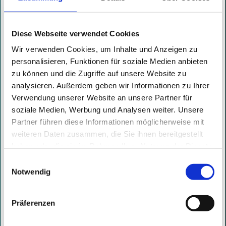
Ölpreise zogen an.
Diese Webseite verwendet Cookies
Wir verwenden Cookies, um Inhalte und Anzeigen zu
personalisieren, Funktionen für soziale Medien anbieten
zu können und die Zugriffe auf unsere Website zu
analysieren. Außerdem geben wir Informationen zu Ihrer
Verwendung unserer Website an unsere Partner für
soziale Medien, Werbung und Analysen weiter. Unsere
Partner führen diese Informationen möglicherweise mit
weiteren Daten zusammen, die Sie ihnen bereitgestellt
haben oder die sie im Rahmen Ihrer Nutzung der Dienste
gesammelt haben. Mit diesen Cookies werden mit Ihrer
Einwilligungsauswahl
Einwilligung nicht nur von uns, sondern auch von
Notwendig
Drittanbietern Daten verarbeitet, die ihren Sitz teilweise in
Drittländern, wie den USA, haben.
Präferenzen
Beitragsnavigation
Neuer
Ältere