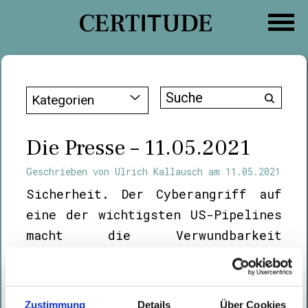
Zum
Inhalt
springen
Suche
Kategorien
nach:
Die Presse – 11.05.2021
Geschrieben von
Ulrich Kallausch
am
11.05.2021
Sicherheit. Der Cyberangriff auf
eine der wichtigsten US-Pipelines
macht die Verwundbarkeit
kritischer Infrastruktur
deutlich. Die USA riefen einen
regionalen Notstand aus, auch die
Zustimmung
Details
Über Cookies