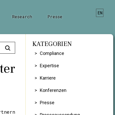
EN
Research
Presse
KATEGORIEN
Compliance
ter
Expertise
Karriere
Konferenzen
Presse
rtnern
Presseaussendung