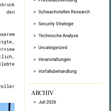
sbruck
s den
Schwachstellen Research
Security Strategie
serem
Technische Analyse
eigte,
Uncategorized
erview
tlich,
Veranstaltungen
lebte
Vorfallsbehandlung
oller
ARCHIV
Juli 2026