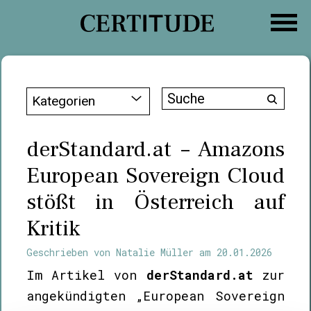
Zum
Inhalt
springen
Suche
Kategorien
nach:
derStandard.at – Amazons
European Sovereign Cloud
stößt in Österreich auf
Kritik
Geschrieben von
Natalie Müller
am
20.01.2026
Im Artikel von
derStandard.at
zur
angekündigten „European Sovereign