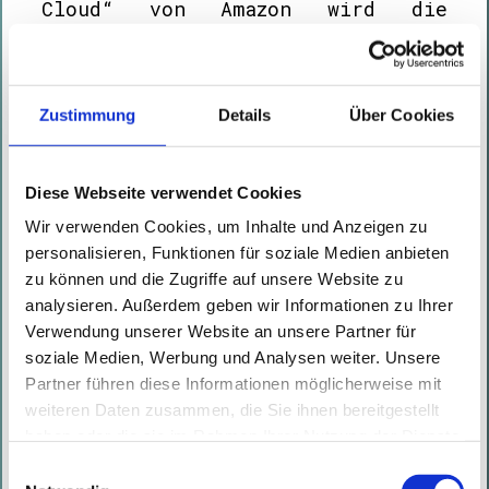
Cloud“ von Amazon wird die
Initiative aus österreichischer
Sicht kritisch eingeordnet. Der
Beitrag macht deutlich, dass
Zustimmung
Details
Über Cookies
technische Maßnahmen allein keine
vollständige Cloud-Souveränität
Diese Webseite verwendet Cookies
gewährleisten können und
Wir verwenden Cookies, um Inhalte und Anzeigen zu
rechtliche Rahmenbedingungen
personalisieren, Funktionen für soziale Medien anbieten
weiterhin ausschlaggebend sind.
zu können und die Zugriffe auf unsere Website zu
In diesem Zusammenhang wird auch
analysieren. Außerdem geben wir Informationen zu Ihrer
Verwendung unserer Website an unsere Partner für
unsere Einschätzung zitiert:
soziale Medien, Werbung und Analysen weiter. Unsere
„Solange US-amerikanisches Recht
Partner führen diese Informationen möglicherweise mit
weiterhin greift, bleibt die
weiteren Daten zusammen, die Sie ihnen bereitgestellt
Frage der tatsächlichen
haben oder die sie im Rahmen Ihrer Nutzung der Dienste
gesammelt haben. Mit diesen Cookies werden mit Ihrer
Souveränität offen“, so Marc
Einwilligungsauswahl
Einwilligung nicht nur von uns, sondern auch von