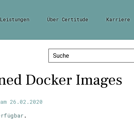
Leistungen
Über Certitude
Karriere
Suche
nach:
gned Docker Images
am
26.02.2020
erfügbar
.