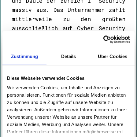
und baute den Bereich IT Security
massiv aus. Das Unternehmen zählt
mittlerweile zu den größten
ausschließlich auf Cyber Security
spezialisierten österreichischen
Beratungsunternehmen und wickelt
aktuell mehr als 200 Projekte
Zustimmung
Details
Über Cookies
jährlich ab. In den letzten
Monaten haben die Spezialisten
Diese Webseite verwendet Cookies
immer wieder durch Aufdeckung
Wir verwenden Cookies, um Inhalte und Anzeigen zu
kritischer Schwachstellen in
personalisieren, Funktionen für soziale Medien anbieten
Produkten und Diensten bekannter
zu können und die Zugriffe auf unsere Website zu
Organisationen in nationalen
analysieren. Außerdem geben wir Informationen zu Ihrer
Verwendung unserer Website an unsere Partner für
sowie internationalen Medien auf
soziale Medien, Werbung und Analysen weiter. Unsere
sich aufmerksam gemacht.
Partner führen diese Informationen möglicherweise mit