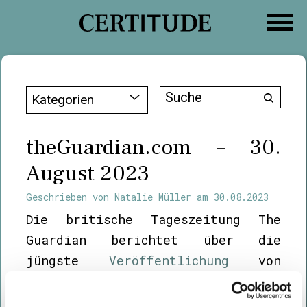
Zum
Inhalt
springen
Suche
Kategorien
nach:
theGuardian.com – 30.
August 2023
Geschrieben von
Natalie Müller
am
30.08.2023
Die britische Tageszeitung The
Guardian berichtet über die
jüngste
Veröffentlichung
von
Certitude in Bezug auf dangling
DNS-Einträge und Subdomain-