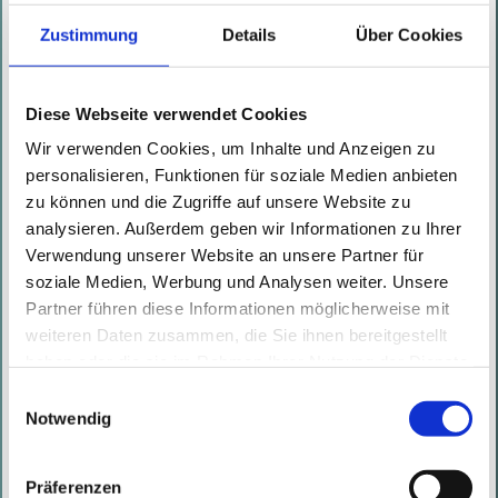
Hijacking. Online abrufbar
hier
.
Zustimmung
Details
Über Cookies
Diese Webseite verwendet Cookies
Wir verwenden Cookies, um Inhalte und Anzeigen zu
personalisieren, Funktionen für soziale Medien anbieten
zu können und die Zugriffe auf unsere Website zu
analysieren. Außerdem geben wir Informationen zu Ihrer
Verwendung unserer Website an unsere Partner für
soziale Medien, Werbung und Analysen weiter. Unsere
Partner führen diese Informationen möglicherweise mit
weiteren Daten zusammen, die Sie ihnen bereitgestellt
haben oder die sie im Rahmen Ihrer Nutzung der Dienste
gesammelt haben. Mit diesen Cookies werden mit Ihrer
Einwilligungsauswahl
Einwilligung nicht nur von uns, sondern auch von
Notwendig
Drittanbietern Daten verarbeitet, die ihren Sitz teilweise in
Drittländern, wie den USA, haben.
Präferenzen