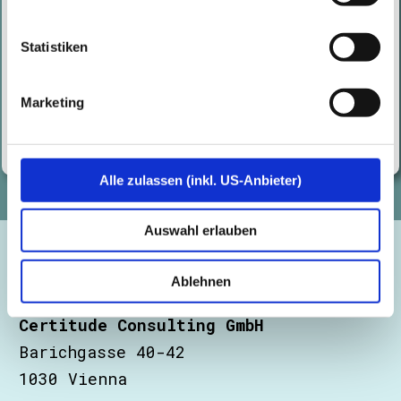
Statistiken
Beitragsnavigation
Neuer
Ältere
Marketing
Alle zulassen (inkl. US-Anbieter)
Auswahl erlauben
Ablehnen
Certitude Consulting GmbH
Barichgasse 40-42
1030 Vienna