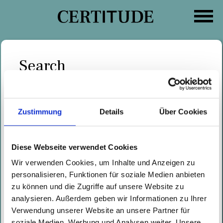
Skip
to
content
Search
Search
Categories
for:
Zustimmung
Details
Über Cookies
What is Zero-Trust?
Written by
Marc Nimmerrichter
on
01.12.2020
Diese Webseite verwendet Cookies
The acute lockdown caused by
Wir verwenden Cookies, um Inhalte und Anzeigen zu
Covid-19 has caused extraordinary
personalisieren, Funktionen für soziale Medien anbieten
changes in companies and for
zu können und die Zugriffe auf unsere Website zu
employees and, to put it mildly,
analysieren. Außerdem geben wir Informationen zu Ihrer
Verwendung unserer Website an unsere Partner für
significantly increased the
soziale Medien, Werbung und Analysen weiter. Unsere