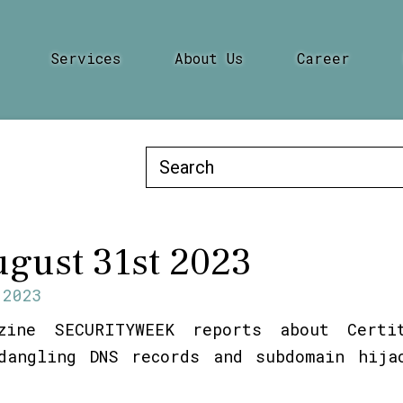
Services
About Us
Career
Search
for:
gust 31st 2023
.2023
zine SECURITYWEEK reports about Certit
dangling DNS records and subdomain hija