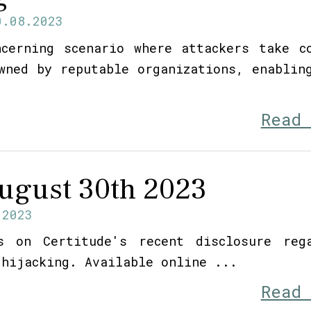
0.08.2023
ncerning scenario where attackers take c
wned by reputable organizations, enablin
Read
ugust 30th 2023
.2023
s on Certitude's recent disclosure reg
 hijacking. Available online ...
Read