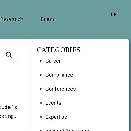
DE
Research
Press
CATEGORIES
Career
Compliance
Conferences
Events
ude's
cking.
Expertise
Incident Response