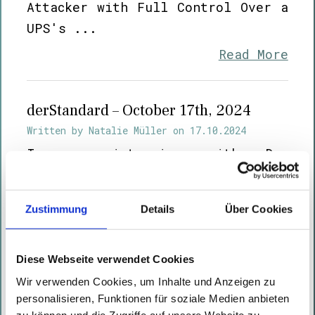
Attacker with Full Control Over a
UPS's ...
Read More
derStandard – October 17th, 2024
Written by
Natalie Müller
on
17.10.2024
In an interview with Der
Standard, Managing Partner Marc
Nimmerrichter explains what Cyber
Zustimmung
Details
Über Cookies
Resilience Act (CRA) means for
software developers and
manufacturers of ...
Diese Webseite verwendet Cookies
Wir verwenden Cookies, um Inhalte und Anzeigen zu
Read More
personalisieren, Funktionen für soziale Medien anbieten
zu können und die Zugriffe auf unsere Website zu