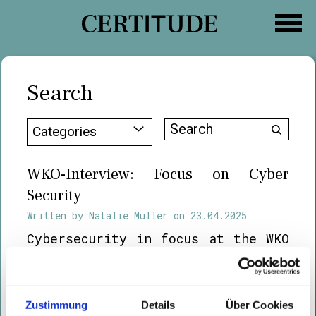
Skip
to
content
Search
Search
Categories
for:
WKO-Interview: Focus on Cyber
Security
Written by
Natalie Müller
on
23.04.2025
Cybersecurity in focus at the WKO
expert interview with Markus
Helfer from Certitude Consulting
GmbH and Walter Glanninger from
Zustimmung
Details
Über Cookies