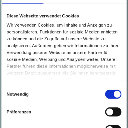
the Lower Austrian Chamber of ...
Read More
Diese Webseite verwendet Cookies
Wir verwenden Cookies, um Inhalte und Anzeigen zu
personalisieren, Funktionen für soziale Medien anbieten
CRA Update: The EU Commission
zu können und die Zugriffe auf unsere Website zu
drafts New Guidelines for “Important”
analysieren. Außerdem geben wir Informationen zu Ihrer
and “Critical” Products with Digital
Verwendung unserer Website an unsere Partner für
soziale Medien, Werbung und Analysen weiter. Unsere
Elements
Partner führen diese Informationen möglicherweise mit
Written by
Kathrin Sock
on
04.04.2025
weiteren Daten zusammen, die Sie ihnen bereitgestellt
If you're building or selling
haben oder die sie im Rahmen Ihrer Nutzung der Dienste
gesammelt haben. Mit diesen Cookies werden mit Ihrer
digital products in the EU, now’s
Einwilligungsauswahl
Einwilligung nicht nur von uns, sondern auch von
Notwendig
the time to act. As we covered in
Drittanbietern Daten verarbeitet, die ihren Sitz teilweise in
our previous article “Cyber
Drittländern, wie den USA, haben.
Präferenzen
Resilience Act Passed – What’s
Coming for ...