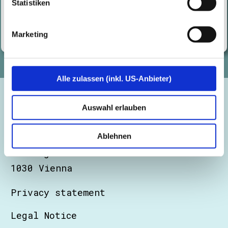
Statistiken
Read More
Marketing
Alle zulassen (inkl. US-Anbieter)
Auswahl erlauben
Certitude Consulting GmbH
Ablehnen
Barichgasse 40-42
1030 Vienna
Privacy statement
Legal Notice