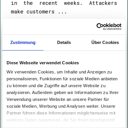
in the recent weeks. Attackers
make customers ...
Read More
Zustimmung
Details
Über Cookies
Ransomware Actor May Have Leaked
Their Previous Victims
Written by
Roman Ferdigg
on
12.01.2022
Diese Webseite verwendet Cookies
Recently we were tasked with
Wir verwenden Cookies, um Inhalte und Anzeigen zu
investigating a ransomware attack
personalisieren, Funktionen für soziale Medien anbieten
zu können und die Zugriffe auf unsere Website zu
case. We were able to reconstruct
analysieren. Außerdem geben wir Informationen zu Ihrer
the likely attack vector and
Verwendung unserer Website an unsere Partner für
identify the data that was likely
soziale Medien, Werbung und Analysen weiter. Unsere
stolen ...
Partner führen diese Informationen möglicherweise mit
weiteren Daten zusammen, die Sie ihnen bereitgestellt
Read More
haben oder die sie im Rahmen Ihrer Nutzung der Dienste