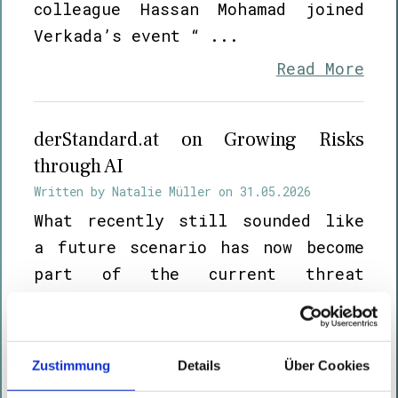
colleague Hassan Mohamad joined
Verkada’s event “ ...
Read More
derStandard.at on Growing Risks
through AI
Written by
Natalie Müller
on
31.05.2026
What recently still sounded like
a future scenario has now become
part of the current threat
landscape. The current article
from derStandard.at discusses in
more ...
Zustimmung
Details
Über Cookies
Read More