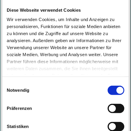
Diese Webseite verwendet Cookies
Just Walk In – Why Cybersecurity
Wir verwenden Cookies, um Inhalte und Anzeigen zu
personalisieren, Funktionen für soziale Medien anbieten
Starts On-Site and What NIS2 Really
zu können und die Zugriffe auf unsere Website zu
Means for Companies
analysieren. Außerdem geben wir Informationen zu Ihrer
Written by
Natalie Müller
on
30.04.2026
Verwendung unserer Website an unsere Partner für
Recently, Managing Partner Marc
soziale Medien, Werbung und Analysen weiter. Unsere
Partner führen diese Informationen möglicherweise mit
Nimmerrichter joined Bist du
weiteren Daten zusammen, die Sie ihnen bereitgestellt
sicher? – The Verkada Security
haben oder die sie im Rahmen Ihrer Nutzung der Dienste
Podcast to discuss why
gesammelt haben. Mit diesen Cookies werden mit Ihrer
Einwilligungsauswahl
cybersecurity must be viewed as
Einwilligung nicht nur von uns, sondern auch von
Notwendig
Drittanbietern Daten verarbeitet, die ihren Sitz teilweise in
more than a purely t ...
Drittländern, wie den USA, haben.
Präferenzen
Read More
Statistiken