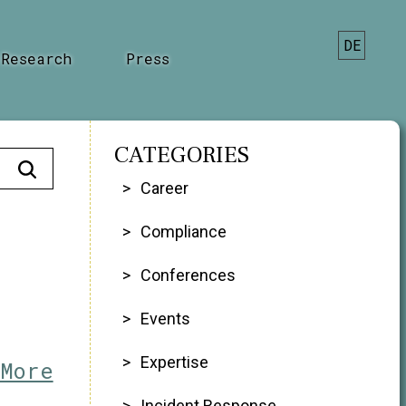
DE
Research
Press
CATEGORIES
Career
Compliance
Conferences
Events
Expertise
 More
Incident Response