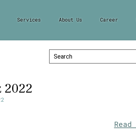
Services
About Us
Career
Search
for:
z 2022
22
Read