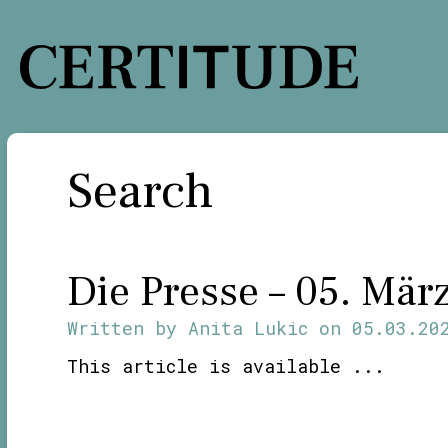
Skip
to
content
Search
Die Presse – 05. Mär
Written by
Anita Lukic
on
05.03.20
This article is available ...