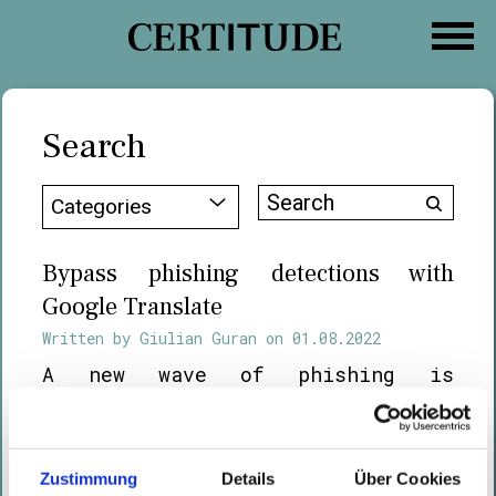
Skip
to
content
Search
Search
Categories
for:
Bypass phishing detections with
Google Translate
Written by
Giulian Guran
on
01.08.2022
A new wave of phishing is
currently circulating (a related
story from derstandard.at
newspaper can be found here).
Zustimmung
Details
Über Cookies