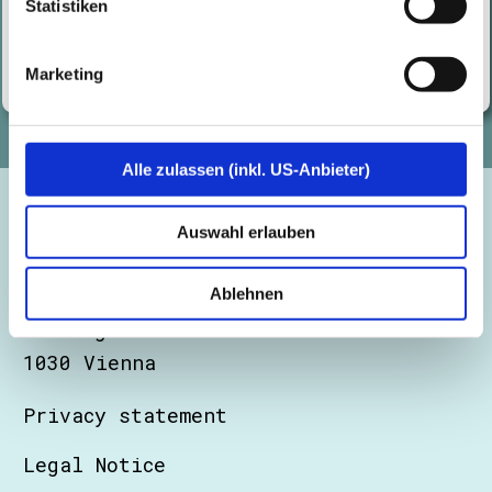
Statistiken
Read More
Marketing
Alle zulassen (inkl. US-Anbieter)
Auswahl erlauben
Certitude Consulting GmbH
Ablehnen
Barichgasse 40-42
1030 Vienna
Privacy statement
Legal Notice