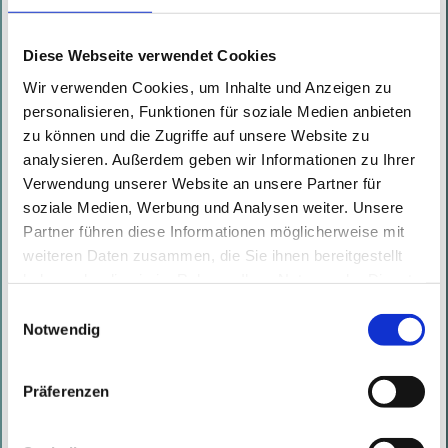
Documents are said to have been
sent to you from a ...
Diese Webseite verwendet Cookies
Read More
Wir verwenden Cookies, um Inhalte und Anzeigen zu
personalisieren, Funktionen für soziale Medien anbieten
zu können und die Zugriffe auf unsere Website zu
RCE in GridPro Request Management
analysieren. Außerdem geben wir Informationen zu Ihrer
for Windows Azure Pack (CVE-2021-
Verwendung unserer Website an unsere Partner für
soziale Medien, Werbung und Analysen weiter. Unsere
40371)
Partner führen diese Informationen möglicherweise mit
Written by
Giulian Guran
on
21.10.2021
weiteren Daten zusammen, die Sie ihnen bereitgestellt
We recently discovered a
haben oder die sie im Rahmen Ihrer Nutzung der Dienste
gesammelt haben. Mit diesen Cookies werden mit Ihrer
vulnerability in GridPro Request
Einwilligungsauswahl
Einwilligung nicht nur von uns, sondern auch von
Notwendig
Management versions <=2.0.7905
Drittanbietern Daten verarbeitet, die ihren Sitz teilweise in
for Windows Azure Pack by GridPro
Drittländern, wie den USA, haben.
Präferenzen
Software. The vulnerability was
...