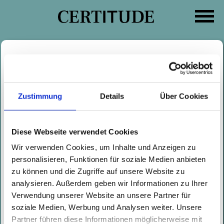
Skip
to
content
Search
Categories
for:
Zustimmung
Details
Über Cookies
Die Presse – 29.07.2021
Written by
Ulrich Kallausch
on
30.07.2021
Diese Webseite verwendet Cookies
This article is available
Wir verwenden Cookies, um Inhalte und Anzeigen zu
in
German
.
personalisieren, Funktionen für soziale Medien anbieten
zu können und die Zugriffe auf unsere Website zu
analysieren. Außerdem geben wir Informationen zu Ihrer
Post
Newer
Older
Verwendung unserer Website an unsere Partner für
navigation
soziale Medien, Werbung und Analysen weiter. Unsere
Partner führen diese Informationen möglicherweise mit