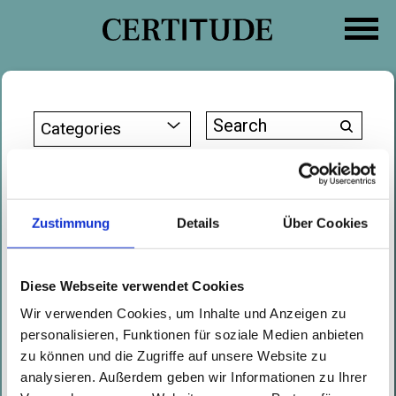
Skip
to
content
Search
Categories
for:
Kurier – April 10th 2024
Written by
Natalie Müller
on
10.04.2024
Zustimmung
Details
Über Cookies
In a Q&A with the Austrian
newspaper Kurier/Futurezone,
Diese Webseite verwendet Cookies
Certitude Consulting, explains
Wir verwenden Cookies, um Inhalte und Anzeigen zu
the key aspects of the Austrian
personalisieren, Funktionen für soziale Medien anbieten
NIS2 draft law of April 3, 2024.
zu können und die Zugriffe auf unsere Website zu
analysieren. Außerdem geben wir Informationen zu Ihrer