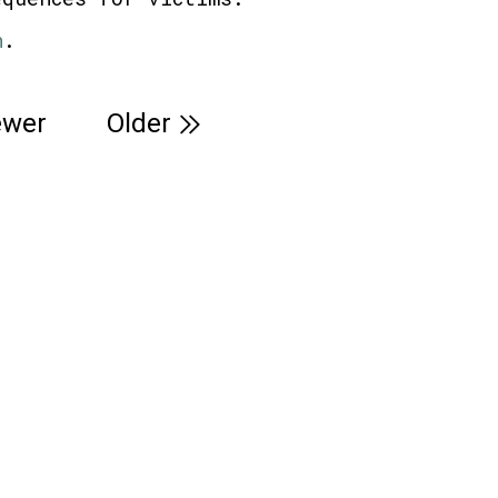
n
.
wer
Older