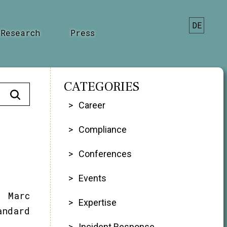
DE
Research
Press
CATEGORIES
Career
Compliance
Conferences
Events
 Marc
Expertise
andard
Incident Response