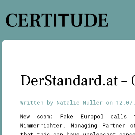
Skip
to
content
DerStandard.at –
Written by
Natalie Müller
on
12.07
New scam: Fake Europol calls t
Nimmerrichter, Managing Partner o
that this can have unpleasant cons