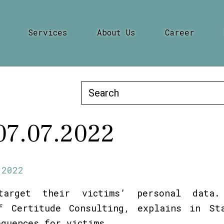
Services
About Us
Career
Search
for:
 07.07.2022
.2022
arget their victims’ personal data.
f Certitude Consulting, explains in St
equences for victims.